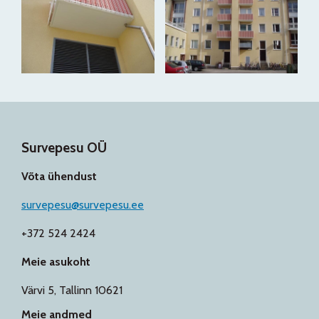
Survepesu OÜ
Võta ühendust
survepesu@survepesu.ee
+372 524 2424
Meie asukoht
Värvi 5, Tallinn 10621
Meie andmed