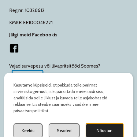
Reg.nr. 10328612
KMKR EE100048221
Jälgi meid Facebookis
Vajad survepesu või liivapritsitööd Soomes?
Vaata siit
Kasutame küpsiseid, et pakkuda teile parimat
sirvimiskogemust, isikupärastada meie saidi sisu,
analüüsida selle liiklust ja kuvada teile asjakohaseid
reklaame. Lisateabe saamiseks vaadake meie
privaatsuspoliitikat.
Keeldu
Seaded
Nõustun