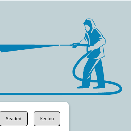
Seaded
Keeldu