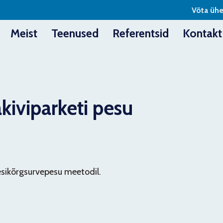
Võta üh
Meist
Teenused
Referentsid
Kontakt
kiviparketi pesu
esikõrgsurvepesu meetodil.