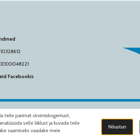
andmed
. 10328612
EE100048221
meid Facebookis
a teile parimat sirvimiskogemust,
aata siit
analüüsida selle liiklust ja kuvada teile
Nõustun
eabe saamiseks vaadake meie