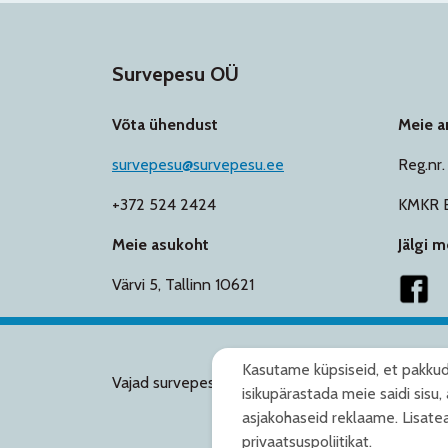
Survepesu OÜ
Võta ühendust
Meie 
survepesu@survepesu.ee
Reg.nr
+372 524 2424
KMKR 
Meie asukoht
Jälgi 
Värvi 5, Tallinn 10621
Kasutame küpsiseid, et pakkud
V
Vajad survepesu või liivapritsitööd Soomes?
isikupärastada meie saidi sisu, 
asjakohaseid reklaame. Lisat
privaatsuspoliitikat.